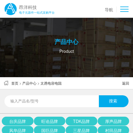
昂洋科技
导航
电子元器件一站式采购平台
产品中心
Product
首页
>
产品中心
>
太诱电容电阻
返回
台庆品牌
旺诠品牌
TDK品牌
厚声品牌
风华品牌
国巨品牌
三星品牌
村田品牌