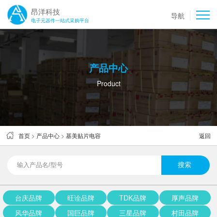
昂洋科技
导航
电子元器件一站式采购平台
产品中心
Product
首页
>
产品中心
>
基美贴片电容
返回
台庆品牌
旺诠品牌
TDK品牌
厚声品牌
风华品牌
国巨品牌
三星品牌
村田品牌