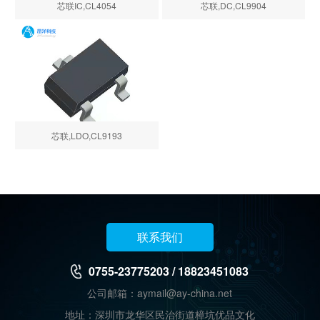
芯联IC,CL4054
芯联,DC,CL9904
芯联,LDO,CL9193
联系我们
0755-23775203 / 18823451083
公司邮箱：aymail@ay-china.net
地址：深圳市龙华区民治街道樟坑优品文化