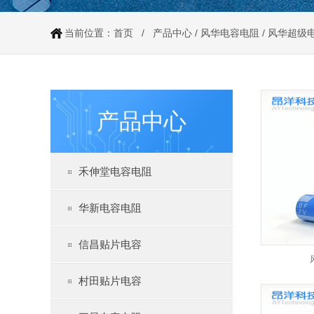
当前位置：
首页
/
产品中心
/
风华电容电阻
/
风华超级
产品中心
禾伸堂电容电阻
华新电容电阻
信昌贴片电容
村田贴片电容