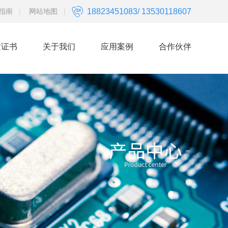
指南
|
网站地图
|
18823451083/ 13530118607
质证书
关于我们
应用案例
合作伙伴