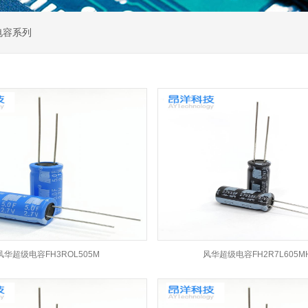
电容系列
风华超级电容FH3ROL505M
风华超级电容FH2R7L605M