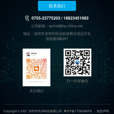
联系我们
0755-23775203 / 18823451083
公司邮箱：aymail@ay-china.net
地址：深圳市龙华区民治街道樟坑优品文化
创意园3栋201
扫一扫加微信
关注我们
Copyright © 2021 深圳市昂洋科技有限公司
粤ICP备17063469号
免责声明