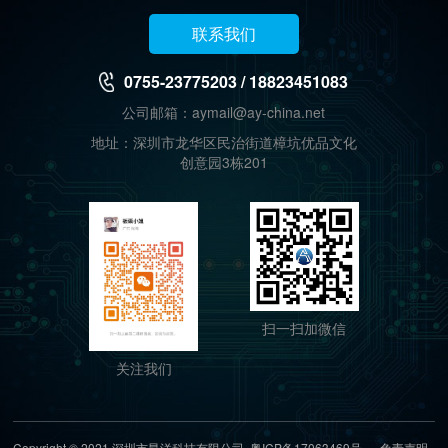
联系我们
0755-23775203 / 18823451083
公司邮箱：aymail@ay-china.net
地址：深圳市龙华区民治街道樟坑优品文化
创意园3栋201
扫一扫加微信
关注我们
Copyright © 2021 深圳市昂洋科技有限公司
粤ICP备17063469号
免责声明