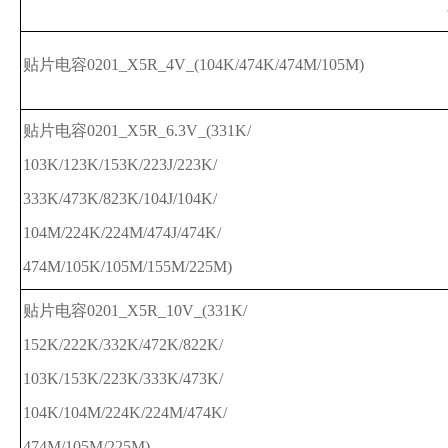
贴片电容0201_X5R_4V_(104K/474K/474M/105M)
贴片电容0201_X5R_6.3V_(331K/
103K/123K/153K/223J/223K/
333K/473K/823K/104J/104K/
104M/224K/224M/474J/474K/
474M/105K/105M/155M/225M)
贴片电容0201_X5R_10V_(331K/
152K/222K/332K/472K/822K/
103K/153K/223K/333K/473K/
104K/104M/224K/224M/474K/
474M/105M/225M)