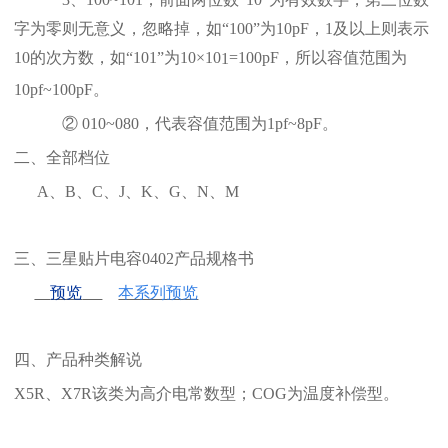
字为零则无意义，忽略掉，如“100”为10pF，1及以上则表示
10的次方数，如“101”为10
×10
=100pF，所以容值范围为
1
10pf~100pF。
②
010~080，代表容值范围为1pf~8pF。
二、全部档位
A、B、C、J、K、G、N、M
三、三星贴片电容0402产品规格书
预览
本系列预览
四、产品种类解说
X5R、X7R该类为高介电常数型；COG为温度补偿型。