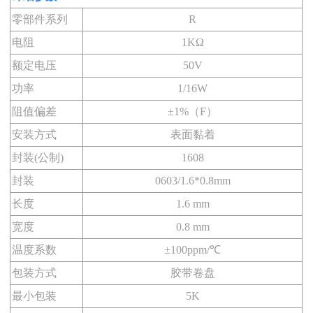
零部件系列
R
电阻
1KΩ
额定电压
50V
功率
1/16W
阻值偏差
±1%（F）
安装方式
表面黏着
封装(公制)
1608
封装
0603/1.6*0.8mm
长度
1.6 mm
宽度
0.8 mm
温度系数
±100ppm/℃
包装方式
胶带卷盘
最小包装
5K