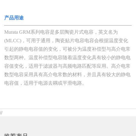
产品用途
Murata GRM
系列电容是多层陶瓷片式电容
，
英文名为
(MLCC)
，
可用于通用
，
陶瓷贴片电容
电容
会
根据温度变化
引起的静电电容值的变化
，
可被分为温度补偿型与高介电常
数型
两种
。
温度补偿型电容随着温度变化具有较小的静电电
容值变化
，
适用于滤波器与高频电路匹配等应用
。
高介电常
数型电容采用具有高介电常数的材料
，
并且具有较大的静电
电容值
，
适用于电源去耦或平滑电路
。
//
推荐产品