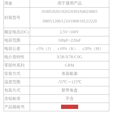
用途
用于通用产品
01005/0201/0202/0303/0402/0603
封装型号
/0805/1206/1210/1808/1812/2220
额定电压(DC)
2.5V~100V
电容范围
100pF~220uF
电容公差
±5%（J）、±10%（K）、±20%（M）
电介质特性
X5R/X7R/C0G
零部件系列
GRM
安装方式
表面黏着
温度范围
-55℃~+125℃
包装方式
胶带卷盘
含铅标准
不含
产品规格书
预览/下载