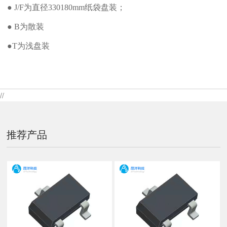
● J/F为直径330180mm纸袋盘装；
● B为散装
●T为浅盘装
//
推荐产品