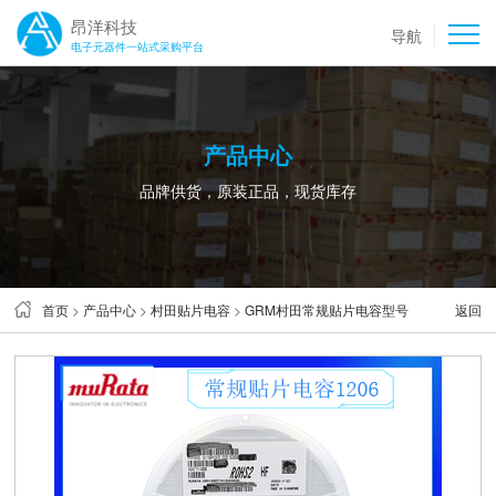
昂洋科技
导航
电子元器件一站式采购平台
产品中心
品牌供货，原装正品，现货库存
首页
>
产品中心
>
村田贴片电容
>
GRM村田常规贴片电容型号
返回