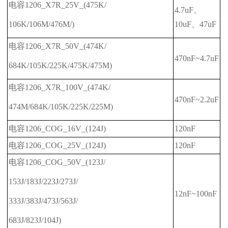
电容1206_X7R_25V_(475K/
4.7uF、
106K/106M/476M/)
10uF、47uF
电容1206_X7R_50V_(474K/
470nF~4.7uF
684K/105K/225K/475K/475M)
电容1206_X7R_100V_(474K/
470nF~2.2uF
474M/684K/105K/225K/225M)
电容1206_COG_16V_(124J)
120nF
电容1206_COG_25V_(124J)
120nF
电容1206_COG_50V_(123J/
153J/183J/223J/273J/
12nF~100nF
333J/383J/473J/563J/
683J/823J/104J)