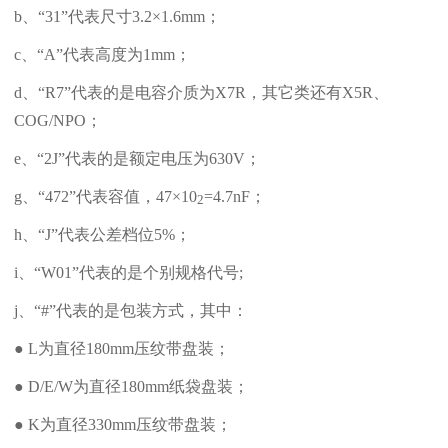
b、“31”代表尺寸3.2×1.6mm；
c、“A”代表高度为1mm；
d、“R7”代表的是电容介质为
X7R
，其它类还有X5R、
COG/NPO
；
e、“2J”代表的是额定电压为630V；
g、“472”代表容值，47×10
=4.7nF；
2
h、“J”代表公差档位5%；
i、“W01”代表的是个别规格代号;
j、“#”代表的是包装方式，其中：
● L为直径180mm压纹带盘装；
● D/E/W为直径180mm纸袋盘装；
● K为直径330mm压纹带盘装；