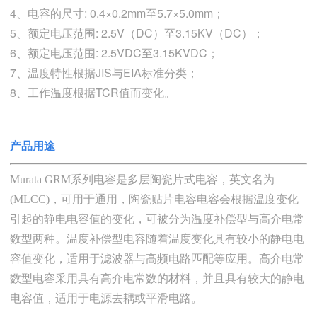
4、电容的尺寸: 0.4×0.2mm至5.7×5.0mm；
5、额定电压范围: 2.5V（DC）至3.15KV（DC）；
6、额定电压范围: 2.5VDC至3.15KVDC；
7、温度特性根据JIS与EIA标准分类；
8、工作温度根据TCR值而变化。
产品用途
Murata GRM
系列电容是多层陶瓷片式电容
，
英文名为
(MLCC)
，
可用于通用
，
陶瓷贴片电容
电容
会
根据温度变化
引起的静电电容值的变化
，
可被分为温度补偿型与高介电常
数型
两种
。
温度补偿型电容随着温度变化具有较小的静电电
容值变化
，
适用于滤波器与高频电路匹配等应用
。
高介电常
数型电容采用具有高介电常数的材料
，
并且具有较大的静电
电容值
，
适用于电源去耦或平滑电路
。