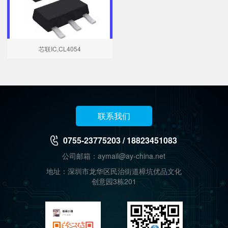
芯联IC,CL4054
联系我们
0755-23775203 / 18823451083
公司邮箱：aymail@ay-china.net
地址：深圳市龙华区民治街道樟坑优品文化
创意园3栋201