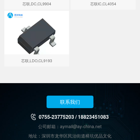
芯联,DC,CL9904
芯联IC,CL4054
芯联,LDO,CL9193
联系我们
0755-23775203 / 18823451083
公司邮箱：aymail@ay-china.net
地址：深圳市龙华区民治街道樟坑优品文化