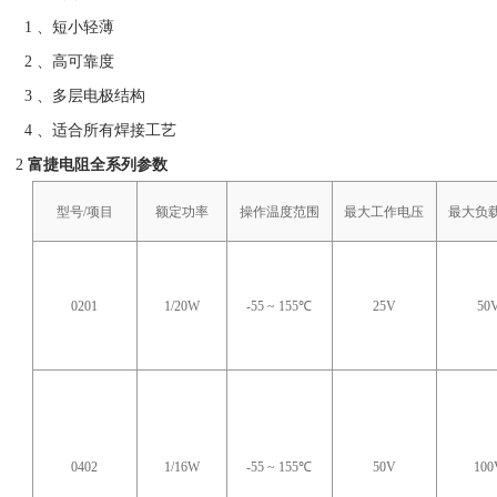
1 、短小轻薄
2 、高可靠度
3 、多层电极结构
4 、适合所有焊接工艺
2
富捷电阻全系列参数
型号
/项目
额定功率
操作温度范围
最大工作电压
最大负
0201
1/20W
-55 ~ 155℃
25V
50
0402
1/16W
-55 ~ 155℃
50V
100