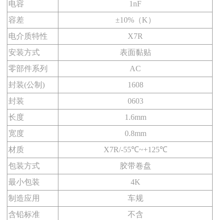
电容
1nF
容差
±10%（K）
电介质特性
X7R
安装方式
表面黏贴
零部件系列
AC
封装(公制)
1608
封装
0603
长度
1.6mm
宽度
0.8mm
材质
X7R/-55℃~+125℃
包装方式
胶带卷盘
最小包装
4K
制造应用
车规
含铅标准
不含