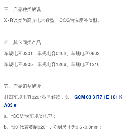
三、产品种类解说
X7R该类为高介电常数型；COG为温度补偿
。
型
四、其它同类产品
车规电容0201、
车规
电容0402、
车规
电容0603、
车规
电容0805、
车规
电容1206、
车规
电容1210
五、产品识别解读
村田车规电容0201型号解读，如：
GCM 03 3 R7 1E 101 K
A03 #
a、“GCM”为车规类电容；
b、“03”代表英制0201，公制尺寸为0.6×0.3mm；