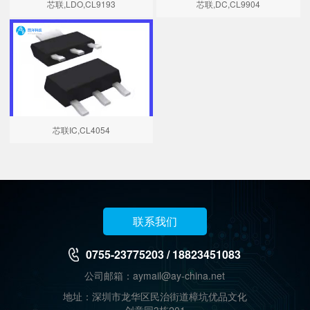
芯联,LDO,CL9193
芯联,DC,CL9904
芯联IC,CL4054
联系我们
0755-23775203 / 18823451083
公司邮箱：aymail@ay-china.net
地址：深圳市龙华区民治街道樟坑优品文化
创意园3栋201