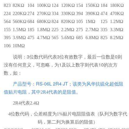
823
82KΩ
104
100KΩ
124
120KΩ
154
150KΩ
184
180KΩ
224
220KΩ
274
270KΩ
334
330KΩ
394
390KΩ
474
470KΩ
564
560KΩ
684
680KΩ
824
820KΩ
105
1MΩ
125
1.2MΩ
155
1.5MΩ
185
1.8MΩ
225
2.2MΩ
275
2.7MΩ
335
3.3MΩ
395
3.9MΩ
475
4.7MΩ
565
5.6MΩ
685
6.8MΩ
825
8.2MΩ
106
10MΩ
说明：3位数代码代表3位有效数字，最后一位数是0则
没有任何意义，可忽略，为1及以上数字则代表10的次方
数，如：
产品型号：RS-06L 2R4 JT；该类为风华抗硫化超低阻
值贴片电阻，其中
2R4代表的是阻值。
2R4代表2.4
Ω
4
位数代码，公差精度为
1%
贴片电阻阻值表（队列为数字代
码，第二列为换算后的阻值）