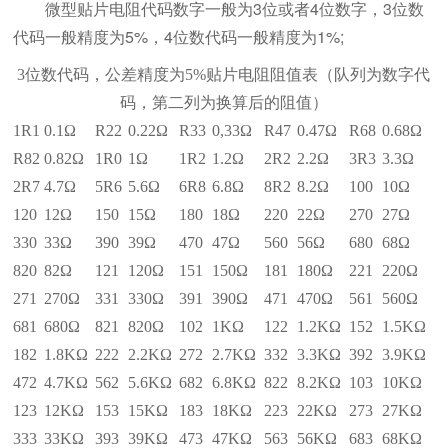
微型贴片电阻代码数字一般为3位或者4位数字，3位数
代码一般精度为5%，4位数代码一般精度为1%;
3
位数代码，公差精度为
5%
贴片电阻阻值表（队列为数字代
码，第二列为换算后的阻值）
1R1
0.1Ω
R22
0.22Ω
R33
0,33Ω
R47
0.47Ω
R68
0.68Ω
R82
0.82Ω
1R0
1Ω
1R2
1.2Ω
2R2
2.2Ω
3R3
3.3Ω
2R7
4.7Ω
5R6
5.6Ω
6R8
6.8Ω
8R2
8.2Ω
100
10Ω
120
12Ω
150
15Ω
180
18Ω
220
22Ω
270
27Ω
330
33Ω
390
39Ω
470
47Ω
560
56Ω
680
68Ω
820
82Ω
121
120Ω
151
150Ω
181
180Ω
221
220Ω
271
270Ω
331
330Ω
391
390Ω
471
470Ω
561
560Ω
681
680Ω
821
820Ω
102
1KΩ
122
1.2KΩ
152
1.5KΩ
182
1.8KΩ
222
2.2KΩ
272
2.7KΩ
332
3.3KΩ
392
3.9KΩ
472
4.7KΩ
562
5.6KΩ
682
6.8KΩ
822
8.2KΩ
103
10KΩ
123
12KΩ
153
15KΩ
183
18KΩ
223
22KΩ
273
27KΩ
333
33KΩ
393
39KΩ
473
47KΩ
563
56KΩ
683
68KΩ