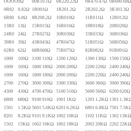
OOOO
0Ω
00R1
0.1Ω
0R22
0.22Ω
0R47
0.47Ω
0R68
0.68
0R82
0.82Ω
1R00
1Ω
1R20
1.2Ω
2R20
2.2Ω
3R30
3.3Ω
6R80
6.8Ω
8R20
8.2Ω
10R0
10Ω
11R0
11Ω
12R0
12Ω
13R0
13Ω
15R0
15Ω
16R0
16Ω
18R0
18Ω
20R0
20Ω
24R0
24Ω
27R0
27Ω
30R0
30Ω
33R0
33Ω
36R0
36Ω
39R0
39Ω
43R0
43Ω
47R0
47Ω
51R0
51Ω
56R0
56Ω
62R0
62Ω
68R0
68Ω
75R0
75Ω
82R0
82Ω
91R0
91Ω
1000
100Ω
1100
110Ω
1200
120Ω
1300
130Ω
1500
150Ω
1600
160Ω
1800
180Ω
2000
200Ω
2200
220Ω
2400
240Ω
1600
160Ω
1800
180Ω
2000
200Ω
2200
220Ω
2400
240Ω
2700
270Ω
3000
300Ω
3300
330Ω
3600
360Ω
3900
390Ω
4300
430Ω
4700
470Ω
5100
510Ω
5600
560Ω
6200
620Ω
6800
680Ω
9100
910Ω
1001
1KΩ
1201
1.2KΩ
1301
1.3K
1501
1.5KΩ
5601
5.6KΩ
6201
6.2KΩ
6801
6.8KΩ
7501
7.5K
8201
8.2KΩ
9101
9.1KΩ
1002
10KΩ
1102
11KΩ
1302
13K
1502
15KΩ
1602
16KΩ
1802
18KΩ
2002
20KΩ
2202
22K