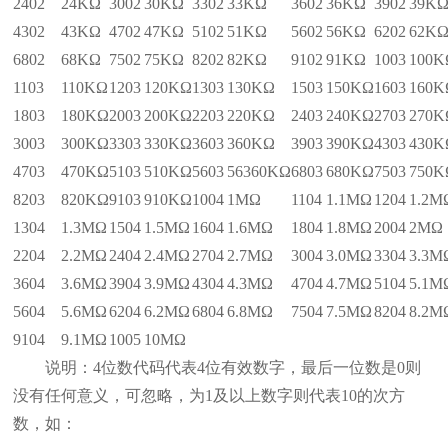
2402
24KΩ
3002
30KΩ
3302
33KΩ
3602
36KΩ
3902
39K
4302
43KΩ
4702
47KΩ
5102
51KΩ
5602
56KΩ
6202
62K
6802
68KΩ
7502
75KΩ
8202
82KΩ
9102
91KΩ
1003
100K
1103
110KΩ
1203
120KΩ
1303
130KΩ
1503
150KΩ
1603
160K
1803
180KΩ
2003
200KΩ
2203
220KΩ
2403
240KΩ
2703
270K
3003
300KΩ
3303
330KΩ
3603
360KΩ
3903
390KΩ
4303
430K
4703
470KΩ
5103
510KΩ
5603
56360KΩ
6803
680KΩ
7503
750K
8203
820KΩ
9103
910KΩ
1004
1MΩ
1104
1.1MΩ
1204
1.2M
1304
1.3MΩ
1504
1.5MΩ
1604
1.6MΩ
1804
1.8MΩ
2004
2MΩ
2204
2.2MΩ
2404
2.4MΩ
2704
2.7MΩ
3004
3.0MΩ
3304
3.3M
3604
3.6MΩ
3904
3.9MΩ
4304
4.3MΩ
4704
4.7MΩ
5104
5.1M
5604
5.6MΩ
6204
6.2MΩ
6804
6.8MΩ
7504
7.5MΩ
8204
8.2M
9104
9.1MΩ
1005
10MΩ
说明：4位数代码代表4位有效数字，最后一位数是0则
没有任何意义，可忽略，为1及以上数字则代表10的次方
数，如：