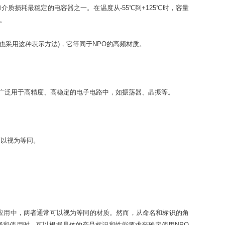
介质损耗最稳定的电容器之一。在温度从-55℃到+125℃时，容量
%。
星也采用这种表示方法)，它等同于NPO的高频材质。
被广泛用于高精度、高稳定的电子电路中，如振荡器、晶振等。
可以视为等同。
际应用中，两者通常可以视为等同的材质。然而，从命名和标识的角
选择和使用时，可以根据具体的产品标识和性能要求来确定使用NPO