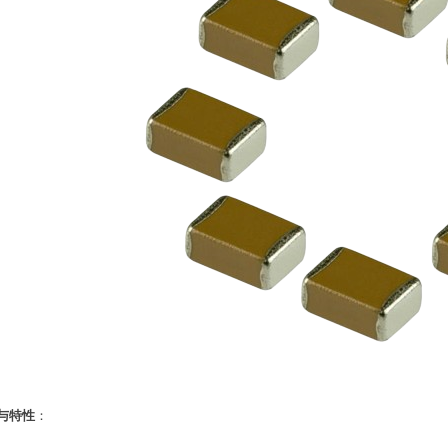
与特性
：