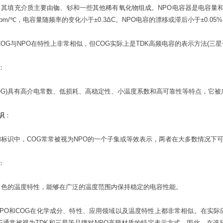
G)：其填充介质主要由铷、钐和一些其他稀有氧化物组成。NPO电容器是电容量和
ppm/℃，电容量随频率的变化小于±0.3ΔC。NPO电容的漂移或滞后小于±0.05
COG与NPO在特性上非常相似，但COG实际上是TDK高频电容的表示方法(三
：
COG)具有高介电常数、低损耗、高稳定性、小温度系数和高可靠性等特点，它
识
：
标识中，COG常常被视为NPO的一个子集或等效表示，两者在大多数情况下
：
出色的温度特性，能够在广泛的温度范围内保持稳定的电容性能。
NPO和COG在化学成分、特性、应用领域以及温度特性上都非常相似。在实
G通常被视为TDK和三星等品牌对NPO高频材质的特定表示方式。因此，在