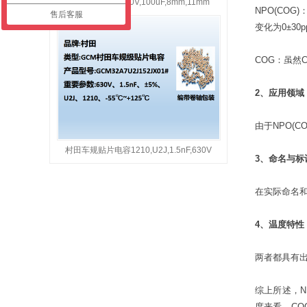
国巨铝电解电容50V,100uF,8mm,11mm
NPO(CO
售后客服
变化为0±30
COG：虽然
2、应用领域
由于NPO(
村田车规贴片电容1210,U2J,1.5nF,630V
3、命名与标
在实际命名和
4、温度特性
两者都具有
综上所述，
度来看，CO