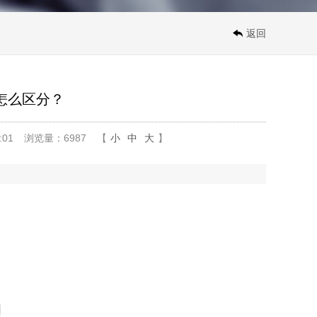
返回
怎么区分？
:01
浏览量：6987
【
小
中
大
】