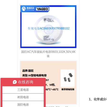
国巨AC汽车级贴片电容0603,102K,50V,4K
装
在线咨询
三星电容
村田电容
1、化学成分
国巨电容