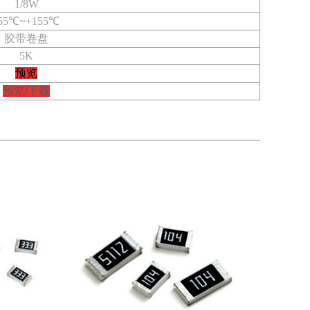
1/8W
55℃~+155℃
胶带卷盘
5K
预览
预览/下载