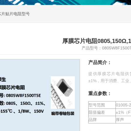
芯片贴片电阻型号
厚膜芯片电阻0805,150Ω,1
产品型号：0805W8F1500
产品简介：
提供厚膜芯片电阻供货，表面
±1%，用于消费、工业
重点参数：
型号范围
01005-
阻值偏差
±1%（
品牌
厚
声