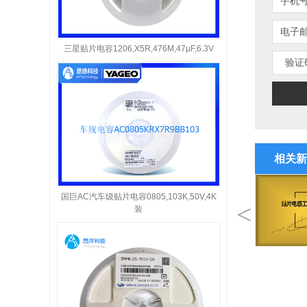
手机
电子
三星贴片电容1206,X5R,476M,47µF,6.3V
验证
相关新
国巨AC汽车级贴片电容0805,103K,50V,4K
<
装