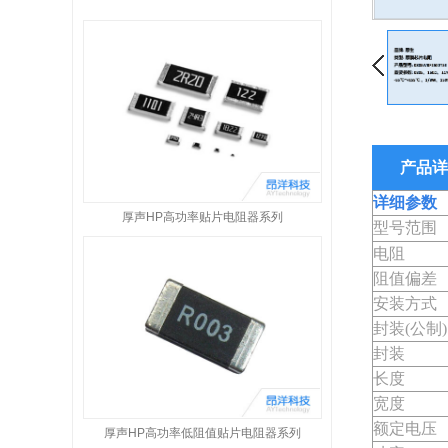
产品详
详细参数
厚声HP高功率贴片电阻器系列
型号范围
电阻
阻值偏差
安装方式
封装(公制)
封装
长度
宽度
额定电压
厚声HP高功率低阻值贴片电阻器系列