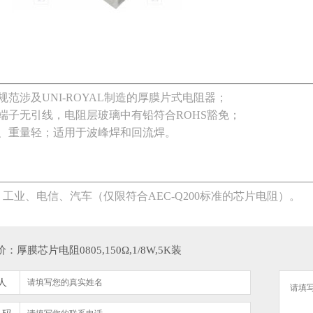
规范涉及UNI-ROYAL制造的厚膜片式电阻器；
端子无引线，电阻层玻璃中有铅符合ROHS豁免；
小、重量轻；适用于波峰焊和回流焊。
工业、电信、汽车（仅限符合AEC-Q200标准的芯片电阻）。
：厚膜芯片电阻0805,150Ω,1/8W,5K装
人