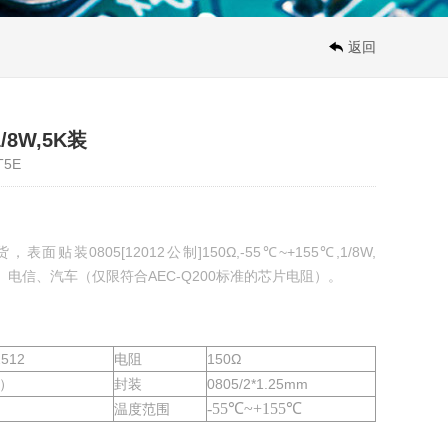
返回
/8W,5K装
T5E
贴装0805[12012公制]150Ω,-55℃~+155℃,1/8W,
、电信、汽车（仅限符合AEC-Q200标准的芯片电阻）。
2512
电阻
150Ω
F）
封装
0805/2*1.25mm
-55℃~+155℃
温度范围