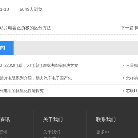
1-18
6649人浏览
贴片电容正负极的区分方法
下一篇:
闻
040T220M电感：大电流电源模块降噪解决方案
三星贴
贴片电阻系列介绍，助力汽车电子国产化
怎样挑
 系列电阻的抗硫化性能探究
芯联L
资讯
关于我们
联系我们
资讯
关于我们
更多>>