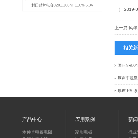
村田贴片电容0201,100nF ±10% 6.3V
2019-0
上一篇:
风华
相关新
国巨NR8
厚声车规级
厚声 RS
产品中心
应用案例
新闻
禾伸堂电容电阻
家用电器
行业