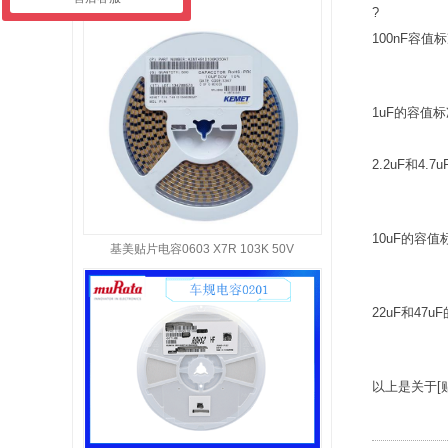
?
100nF容值
1uF的容值
2.2uF和4
10uF的容值
基美贴片电容0603 X7R 103K 50V
22uF和47
以上是关于[