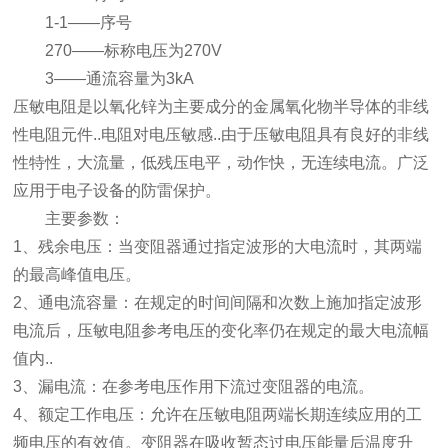
1-1——序号
270——标称电压为270V
3——通流容量为3kA
压敏电阻是以氧化锌为主要成分的金属氧化物半导体的非线
性电阻元件..电阻对电压敏感..由于压敏电阻具有良好的非线
性特性，大流量，低残压电平，动作快，无连续电流。广泛
应用于电子设备的防雷保护。
主要参数：
1、残余电压：当变阻器通过指定波形的大电流时，其两端
的最高峰值电压。
2、通电流容量：在规定的时间间隔和次数上施加指定波形
电流后，压敏电阻参考电压的变化率仍在规定的最大电流幅
值内..
3、漏电流：在参考电压作用下流过变阻器的电流。
4、额定工作电压：允许在压敏电阻两端长期连续应用的工
频电压的有效值。变阻器在吸收暂态过电压能量后温度升