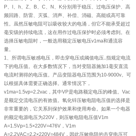
P、l、h、Z、B、C、N、K分别用于稳压、过电压保护、高
频回路、防雷、灭弧、消声、补偿、消磁、高能或高可靠
性。虽然压敏电阻可以吸收较大的电涌，但它不能承受超过
毫安级的持续电流，这在用作过电压保护时必须考虑到。在
选择压敏电阻时，一般选用额定压敏电压v1ma和通流容
量。
1、所谓电压敏感电压，即击穿电压或阈值电压..指规定电流
下的电压值。在大多数情况下，当对变阻器施加1毫安直流
电流时测得的电压值。产品变阻器电压范围为10-9000v。可
以根据具体需要正确选择。通常情况下，
v1ma=1.5vp=2.2vac，其中VP是电路额定电压的峰值。Vac
是额定交流电压的有效值。氧化锌压敏电阻电压值的选择是
非常重要的，它关系到保护效果和使用寿命。如果一个电器
的额定电源电压为220V，则压敏电阻电压值V1m
A=1.5Vp=1.5×220V=476V，V1m
A=2.2VAC=2.2×220V=484V，因此压敏电阻的击穿电压可