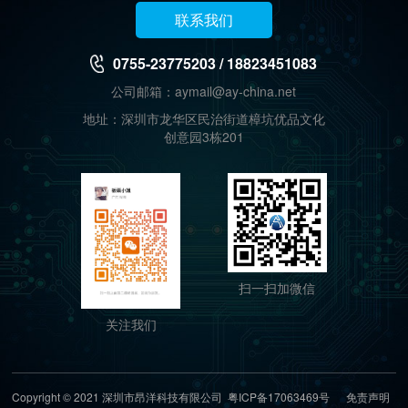
联系我们
0755-23775203 / 18823451083
公司邮箱：aymail@ay-china.net
地址：深圳市龙华区民治街道樟坑优品文化
创意园3栋201
扫一扫加微信
关注我们
Copyright © 2021 深圳市昂洋科技有限公司
粤ICP备17063469号
免责声明