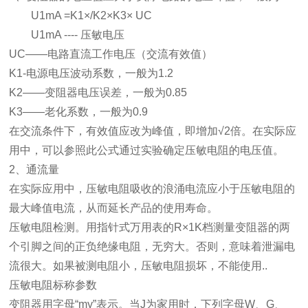
U1mA =K1×/K2×K3× UC
U1mA ---- 压敏电压
UC——电路直流工作电压（交流有效值）
K1-电源电压波动系数，一般为1.2
K2——变阻器电压误差，一般为0.85
K3——老化系数，一般为0.9
在交流条件下，有效值应改为峰值，即增加√2倍。在实际应
用中，可以参照此公式通过实验确定压敏电阻的电压值。
2、通流量
在实际应用中，压敏电阻吸收的浪涌电流应小于压敏电阻的
最大峰值电流，从而延长产品的使用寿命。
压敏电阻检测。用指针式万用表的R×1K档测量变阻器的两
个引脚之间的正负绝缘电阻，无穷大。否则，意味着泄漏电
流很大。如果被测电阻小，压敏电阻损坏，不能使用..
压敏电阻标称参数
变阻器用字母“my”表示。当J为家用时，下列字母W、G、