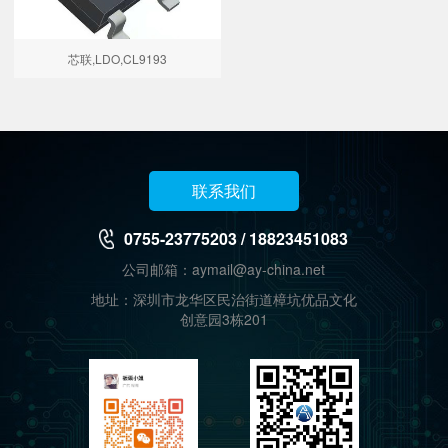
芯联,LDO,CL9193
联系我们
0755-23775203 / 18823451083
公司邮箱：aymail@ay-china.net
地址：深圳市龙华区民治街道樟坑优品文化
创意园3栋201