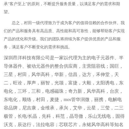
承
“客户至上”的原则，不断提升服务质量，以满足客户的需求和期
望。
总之，村田一级代理致力于成为客户的值得信赖的合作伙伴。我
们的产品和服务具有高品质、高性能和高可靠性，能够帮助客户实现
产品的优化和升级。我们的团队将持续为客户提供优质的产品和服
务，满足客户不断变化的需求和挑战。
深圳昂洋科技有限公司是一家以代理为主的电子元器件、半
导体器件、被动元器件的整合供应商，主营阻容线；国巨，
三星，村田，风华高科，华新，信昌，达方，禾伸堂，天
二，旺诠，厚声，丽智，光颉，富捷，大毅，太阳诱电，东
电化，三环，三和，电感磁珠；奇力新，风华高科，台庆，
东电化，顺络，村田，麦捷，mos管华润微，丽携，电解电
容品牌，尼吉康，金维承，承兴，艾华，云星，三莹，二三
极管，长电/长晶，先科，科范，晶导微，乐山无线电，固得
沃克，辰达行，法拉电容；芯联芯片，永铭风华高科等知名