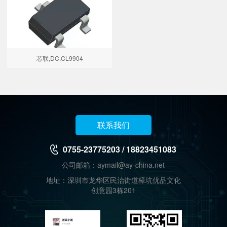
芯联,DC,CL9904
联系我们
0755-23775203 / 18823451083
公司邮箱：aymail@ay-china.net
地址：深圳市龙华区民治街道樟坑优品文化
创意园3栋201