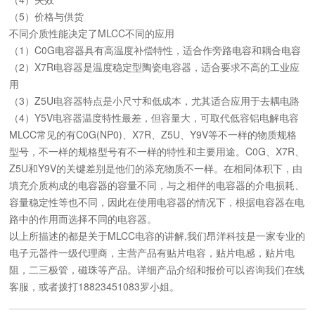
（5）价格与供货
不同介质性能决定了MLCC不同的应用
（1）C0G电容器具有高温度补偿特性，适合作旁路电容和耦合电容
（2）X7R电容器是温度稳定型陶瓷电容器，适合要求不高的工业应
用
（3）Z5U电容器特点是小尺寸和低成本，尤其适合应用于去耦电路
（4）Y5V电容器温度特性最差，但容量大，可取代低容铝电解电容
MLCC常见的有C0G(NP0)、X7R、Z5U、Y9V等不一样的物质规格
型号，不一样的规格型号有不一样的特性和主要用途。C0G、X7R、
Z5U和Y9V的关键差别是他们的添充物质不一样。在相同体积下，由
填充介质构成的电容器的容量不同，与之相伴的电容器的介电损耗、
容量稳定性等也不同，因此在使用电容器的情况下，根据电容器在电
路中的作用而选择不同的电容器。
以上所描述的都是关于MLCC电容的讲解,我们昂洋科技是一家专业的
电子元器件一级代理商，主营产品有贴片电容，贴片电感，贴片电
阻，二三极管，磁珠等产品。详细产品介绍和报价可以咨询我们在线
客服，或者拨打18823451083罗小姐。