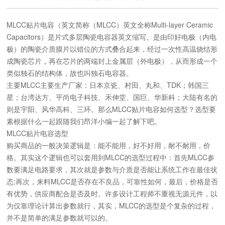
MLCC贴片电容（英文简称（MLCC）英文全称Multi-layer Ceramic
Capacitors）是片式多层陶瓷电容器英文缩写。是由印好电极（内电
极）的陶瓷介质膜片以错位的方式叠合起来，经过一次性高温烧结形
成陶瓷芯片，再在芯片的两端封上金属层（外电极），从而形成一个
类似独石的结构体，故也叫独石电容器。
主要MLCC主要生产厂家：日本京瓷、村田、丸和、TDK；韩国三
星；台湾达方、平尚电子科技、禾伸堂、国巨、华新科；大陆有名的
则是宇阳、风华高科、三环。那么MLCC贴片电容如何选型？选型要
素根据什么一起跟随我们昂洋小编一起了解下吧。
MLCC贴片电容选型
购买商品的一般决策逻辑是：能不能用，好不好用，耐不耐用，价
格。其实这个逻辑也可以套用到MLCC的选型过程中：首先MLCC参
数要满足电路要求，其次就是参数与介质是否能让系统工作在最佳状
态;再次，来料MLCC是否存在不良品，可靠性如何，最后，价格是否
有优势，供应商配合是否及时。许多设计工程师不重视无源元件，以
为仅靠理论计算出参数就行，其实，MLCC的选型是个复杂的过程，
并不是简单的满足参数就可以的。