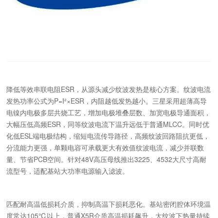
降低等效串联电阻ESR，从源头减少纹波发热是核心方案。纹波电流
发热功率公式为P=I²×ESR，内阻越低发热越小。三星采用超薄高导
电镍内电极多层共烧工艺，增加电极堆叠层数、加宽电极导通面积，
大幅压低高频ESR，同等纹波电流下温升远低于普通MLCC。同时优
化低ESL端电极结构，缩短电流传导路径，高频纹波回路阻抗更低，
分流能力更强，单颗电容可承载更大有效值纹波电流，减少并联数
量、节省PCB空间。针对48V高压母线推出3225、4532大尺寸高耐
流型号，适配基站大功率电源输入滤波。
匹配耐高温低损耗介质，抑制高温下损耗恶化。基站密闭腔体环境温
度常达105℃以上，普通X5R介质高温损耗飙升，大纹波下热量持续