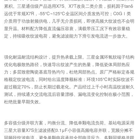
累积。三星通信级产品选用X7S、X7T改良二类介质，损耗因子tanδ
远优于常规X7R，-55℃~125℃全温区间介质发热可控；C0GⅠ类
介质用于功放射频供电，几乎无介质损耗，即便高频大纹波也不会明
显升温。材料配方降低直流偏压容衰，满载带压工况下有效容量稳
定，持续吸收纹波电荷，避免滤波能力下滑引发电流进一步放大。
强化耐温耐流结构设计，提升热承载上限。三星金属环氧软端子结构
优化电极散热路径，快速导出纹波产生的热量，降低瓷体局部热应
力；多层致密陶瓷基底导热均匀，杜绝局部热点。原厂严格标定各规
格额定纹波电流，同时给出温度降额标准：环境105℃时实际纹波不
超过额定70%，防止长期过载老化。产品经过上千小时高温纹波耐久
测试，持续通大交流电流后容量漂移、漏电流变化控制在极小范围，
杜绝批量早期失效。
多容值分级并联方案，均衡分流、降低单颗电流负荷。基站电源采用
三星大容量X7S主滤波搭配0.1μF小容值高频电容并联，宽频分摊不
同频段纹波电流，避免单颗电容承担全部电流应力。多颗同规格并联