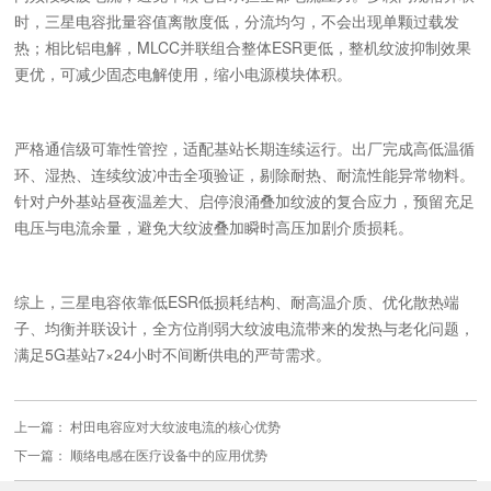
时，三星电容批量容值离散度低，分流均匀，不会出现单颗过载发
热；相比铝电解，MLCC并联组合整体ESR更低，整机纹波抑制效果
更优，可减少固态电解使用，缩小电源模块体积。
严格通信级可靠性管控，适配基站长期连续运行。出厂完成高低温循
环、湿热、连续纹波冲击全项验证，剔除耐热、耐流性能异常物料。
针对户外基站昼夜温差大、启停浪涌叠加纹波的复合应力，预留充足
电压与电流余量，避免大纹波叠加瞬时高压加剧介质损耗。
综上，三星电容依靠低ESR低损耗结构、耐高温介质、优化散热端
子、均衡并联设计，全方位削弱大纹波电流带来的发热与老化问题，
满足5G基站7×24小时不间断供电的严苛需求。
上一篇：
村田电容应对大纹波电流的核心优势
下一篇：
顺络电感在医疗设备中的应用优势